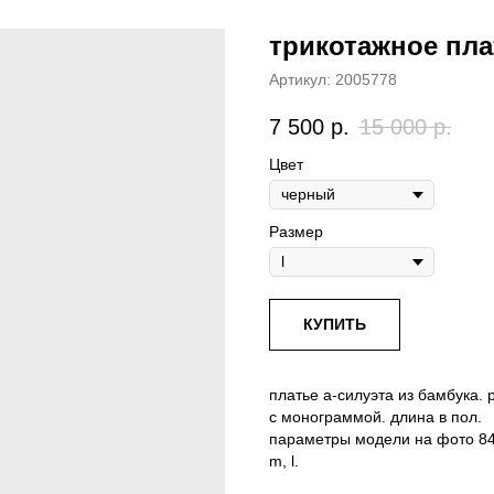
трикотажное пла
Артикул:
2005778
7 500
р.
15 000
р.
Цвет
Размер
КУПИТЬ
платье а-силуэта из бамбука. 
с монограммой. длина в пол.
параметры модели на фото 84−
m, l.