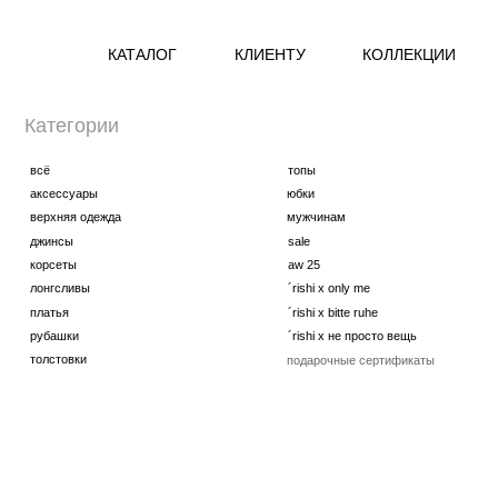
КАТАЛОГ
КЛИЕНТУ
КОЛЛЕКЦИИ
Категории
всё
топы
аксессуары
юбки
верхняя одежда
мужчинам
джинсы
sale
корсеты
aw 25
лонгсливы
´rishi x only me
платья
´rishi x bitte ruhe
рубашки
´rishi x не просто вещь
толстовки
подарочные сертификаты