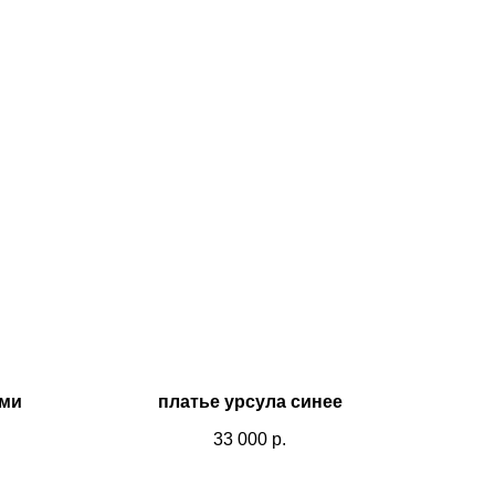
ами
платье урсула синее
33 000
р.