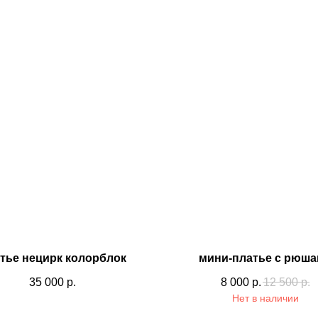
тье нецирк колорблок
мини-платье с рюш
35 000
р.
8 000
р.
12 500
р.
Нет в наличии