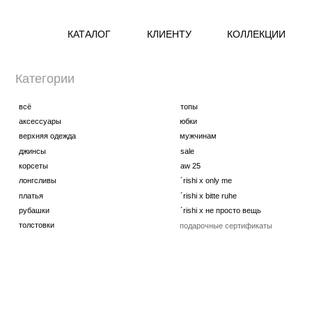
КАТАЛОГ
КЛИЕНТУ
КОЛЛЕКЦИИ
Категории
всё
топы
аксессуары
юбки
верхняя одежда
мужчинам
джинсы
sale
корсеты
aw 25
лонгсливы
´rishi x only me
платья
´rishi x bitte ruhe
рубашки
´rishi x не просто вещь
толстовки
подарочные сертификаты