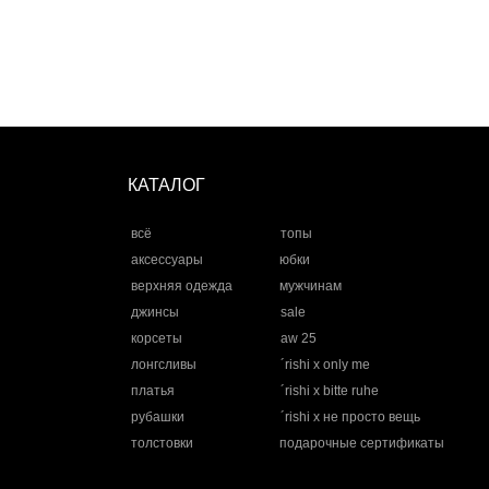
КАТАЛОГ
всё
топы
аксессуары
юбки
верхняя одежда
мужчинам
джинсы
sale
корсеты
aw 25
лонгсливы
´rishi x only me
платья
´rishi x bitte ruhe
рубашки
´rishi x не просто вещь
толстовки
подарочные сертификаты