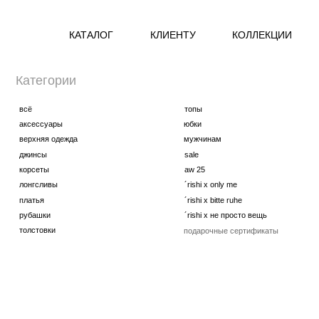
КАТАЛОГ
КЛИЕНТУ
КОЛЛЕКЦИИ
Категории
всё
топы
аксессуары
юбки
верхняя одежда
мужчинам
джинсы
sale
корсеты
aw 25
лонгсливы
´rishi x only me
платья
´rishi x bitte ruhe
рубашки
´rishi x не просто вещь
толстовки
подарочные сертификаты