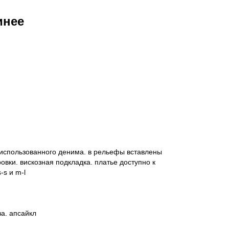
инее
 использованного денима. в рельефы вставлены
ровки. вискозная подкладка. платье доступно к
-s и m-l
за. апсайкл