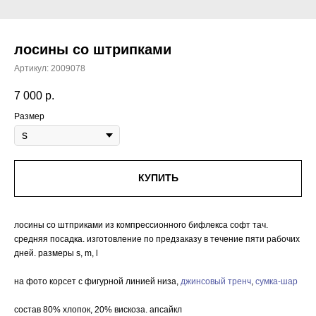
лосины со штрипками
Артикул:
2009078
7 000
р.
Размер
КУПИТЬ
лосины со штприками из компрессионного бифлекса софт тач.
средняя посадка. изготовление по предзаказу в течение пяти рабочих
дней. размеры s, m, l
на фото корсет с фигурной линией низа,
джинсовый тренч
,
сумка-шар
состав 80% хлопок, 20% вискоза. апсайкл