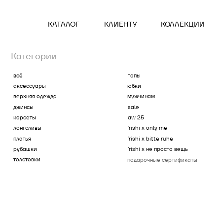
КАТАЛОГ
КЛИЕНТУ
КОЛЛЕКЦИИ
Категории
всё
топы
аксессуары
юбки
верхняя одежда
мужчинам
джинсы
sale
корсеты
aw 25
лонгсливы
´rishi x only me
платья
´rishi x bitte ruhe
рубашки
´rishi x не просто вещь
толстовки
подарочные сертификаты