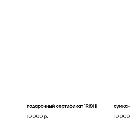
подарочный сертификат `RISHI
сумка
10 000
р.
10 000