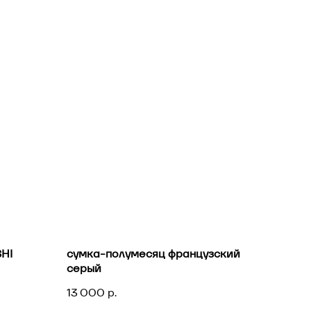
SHI
сумка-полумесяц французский
серый
13 000
р.