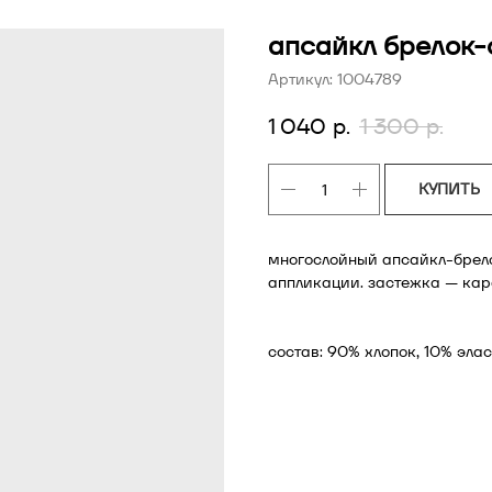
апсайкл брелок-
Артикул:
1004789
1 040
р.
1 300
р.
КУПИТЬ
многослойный апсайкл-брел
аппликации. застежка — кар
состав: 90% хлопок, 10% элас