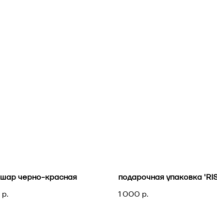
-шар черно-красная
подарочная упаковка 'RI
р.
1 000
р.