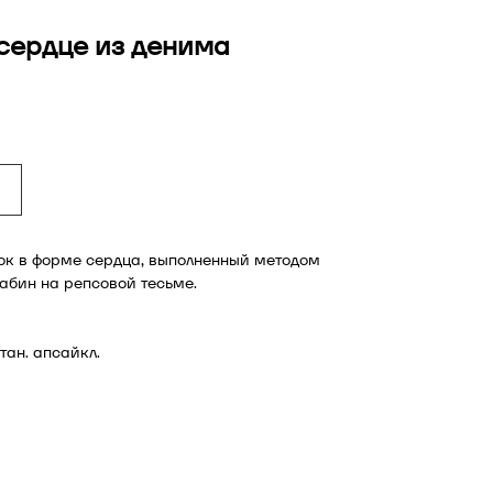
сердце из денима
ок в форме сердца, выполненный методом
абин на репсовой тесьме.
тан. апсайкл.