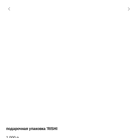
подарочная упаковка 'RISHI
по
1 000
р.
3 0