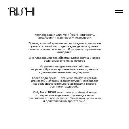
Коллаборация Only Me x
`RISHI
: этичность,
апсайклинг и манифест уникальности
Проект, который вдохновлял на каждом этапе — как
увлекательный пазл, где каждая деталь должна
была встать на своё место. И результат превзошёл
ожидания.
В коллаборации два айтема: куртка-косуха и кросс-
боди сумка в технике пэчворк.
Укороченная куртка-косуха собрана
из разнообразных кусочков винтажного денима
и дополнена экомехом под барашка.
Кросс-боди сумка — это микс фактур и цветов,
игривость и отсылки к архитектуре. Претендент
на роль исключительного артефакта вашего
осеннего гардероба.
Only Me x
`RISHI
— встреча устойчивой моды
с творческим видением, где каждая вещь
рассказывает свою историю. Уникально, устойчиво
и действительно трогательно.