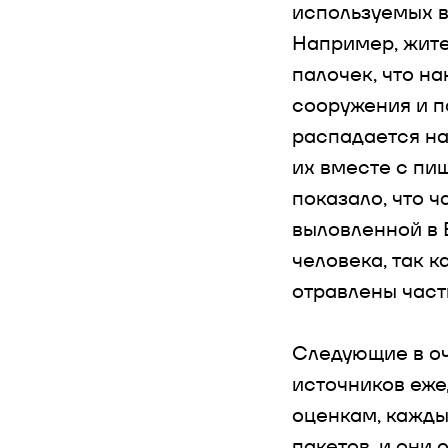
используемых в
Например, жите
палочек, что н
сооружения и п
распадается на
их вместе с пи
показало, что 
выловленной в 
человека, так к
отравлены част
Следующие в оч
источников еже
оценкам, кажды
пакетов, и они