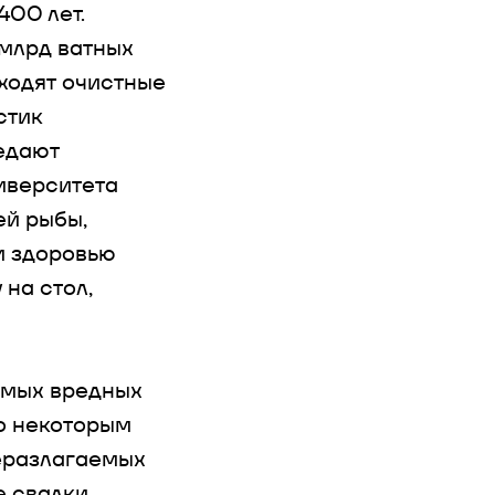
400 лет.
 млрд ватных
оходят очистные
стик
едают
иверситета
ей рыбы,
и здоровью
 на стол,
амых вредных
о некоторым
неразлагаемых
е свалки