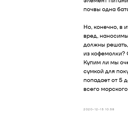
элемент питани
почвы одна бат
Но, конечно, в 
вред, наносимы
должны решать,
из кофемолки?
Купим ли мы оч
сумкой для пок
попадает от 5 д
всего морского
2020-12-15 10:58