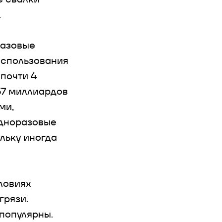
.
разовые
использования
почти 4
57 миллиардов
ми,
Одноразовые
льку иногда
ловиях
грязи.
 популярны.