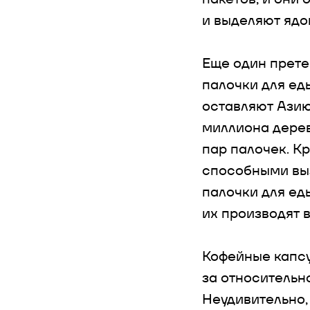
и выделяют ядо
Еще один прете
палочки для ед
оставляют Азию
миллиона дерев
пар палочек. К
способными вы
палочки для ед
их производят 
Кофейные капсу
за относительн
Неудивительно,