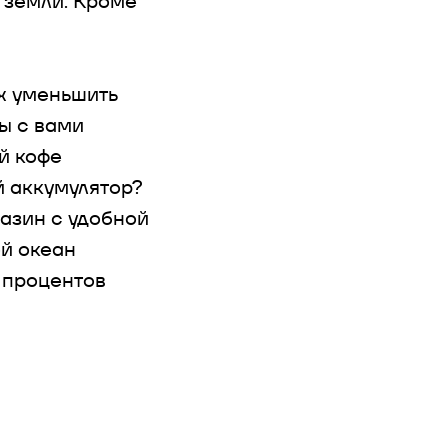
 земли. Кроме
ах уменьшить
ы с вами
й кофе
 аккумулятор?
азин с удобной
ой океан
0 процентов