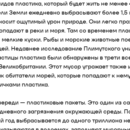
идов пластика, который будет жить не менее 
ли Земли ежедневно выбрасывают более 1,5
аносит ощутимый урон природе. Они легко пр
опадают в реки и моря. Там со временем пла
 мелкие куски. Рыбы и морские животные по
щей. Недавнее исследование Плимутского ун
частицы пластика были обнаружены в трети вс
Великобритании. Этот мусор угрожает также 
ак обитатели морей, которые попадают к нему
ичками пластика.
ереди — пластиковые пакеты. Это один из с
дневного загрязнения окружающей среды. П
й год выбрасывается до одного триллиона 
 оказываются в водоемах, заполняют мусорны