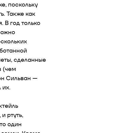
е, поскольку
. Также как
 В год только
можно
ескольких
аботанной
меты, сделанные
в (чем
он Сильван —
 их.
ктейль
и ртуть,
что один