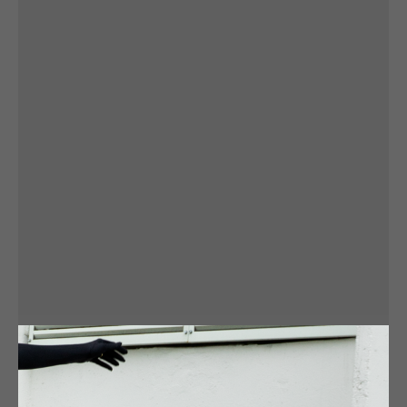
история бренда
История бренда начинается с выбора материала
и подхода. Мы превратили апсайклинг из хаотичного
кастома в систему, где конструкторы, дизайнеры
и технологи собирают пэчворк-полотна в продуманные
изделия.
Деним — материал вне времени. Он задаёт нашу идею:
смотреть на настоящее, работать с тем, что уже
существует, и делать это честно.
В эпоху гринвошинга мы остаёмся прозрачными.
Без лозунгов — только цель: уменьшать количество
лишних вещей, превращая их в одну любимую.
Команда студии — мастера кроя и производства,
создающие технологичную одежду из повторно
используемых материалов, переосмысляя исторические
формы.